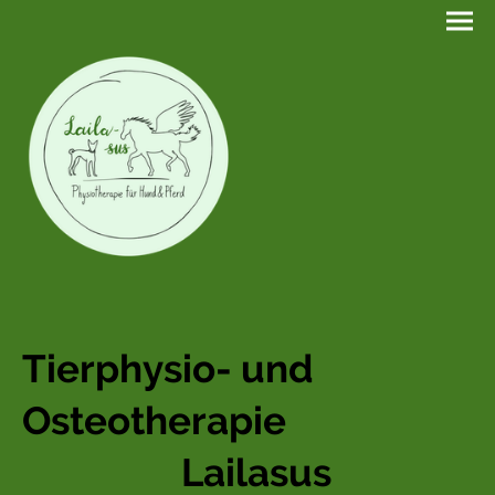
Tierphysio- und
Osteotherapie
Lailasus